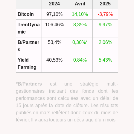
2024
Avril
2025
Bitcoin
97,10%
14,10%
-3,79%
TrenDyna
106,46%
8,35%
9,97%
mic
B/Partner
53,4%
0,30%*
2,06%
s
Yield
40,53%
0,84%
5,43%
Farming
*B/Partners
est une stratégie multi-
gestionnaires incluant des fonds dont les
performances sont calculées avec un délai de
15 jours après la date de clôture. Les résultats
publiés en mars reflètent donc ceux du mois de
février. Il y aura toujours un décalage d’un mois.